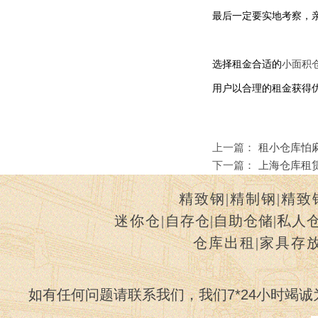
最后一定要实地考察，
选择租金合适的
小面积
用户以合理的租金获得
上一篇：
租小仓库怕
下一篇：
上海仓库租
精致钢
|
精制钢
|
精致
迷你仓
|
自存仓
|
自助仓储
|
私人
仓库出租
|
家具存
如有任何问题请联系我们，我们7*24小时竭诚